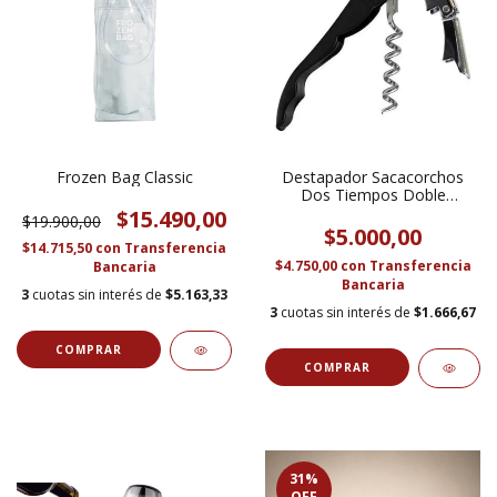
Frozen Bag Classic
Destapador Sacacorchos
Dos Tiempos Doble
Impulso 12 Cm
$15.490,00
$19.900,00
$5.000,00
$14.715,50
con
Transferencia
$4.750,00
con
Transferencia
Bancaria
Bancaria
3
cuotas sin interés de
$5.163,33
3
cuotas sin interés de
$1.666,67
31
%
OFF