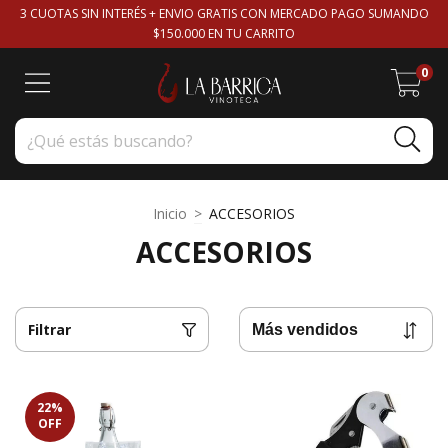
3 CUOTAS SIN INTERÉS + ENVIO GRATIS CON MERCADO PAGO SUMANDO
$150.000 EN TU CARRITO
0
Inicio
>
ACCESORIOS
ACCESORIOS
Filtrar
22
%
OFF