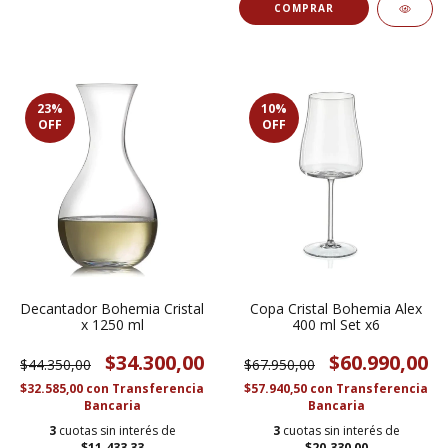
23
%
10
%
OFF
OFF
Decantador Bohemia Cristal
Copa Cristal Bohemia Alex
x 1250 ml
400 ml Set x6
$34.300,00
$60.990,00
$44.350,00
$67.950,00
$32.585,00
con
Transferencia
$57.940,50
con
Transferencia
Bancaria
Bancaria
3
cuotas sin interés de
3
cuotas sin interés de
$11.433,33
$20.330,00