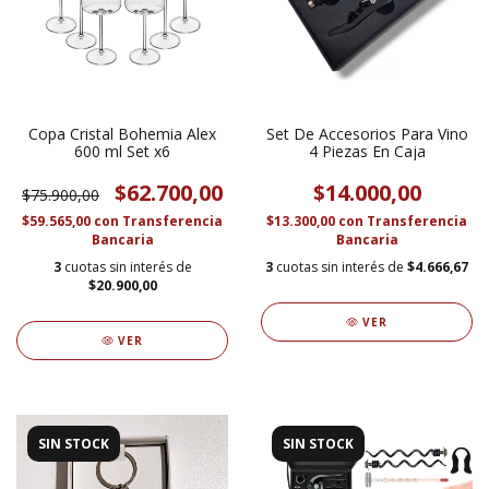
Copa Cristal Bohemia Alex
Set De Accesorios Para Vino
600 ml Set x6
4 Piezas En Caja
$62.700,00
$14.000,00
$75.900,00
$59.565,00
con
Transferencia
$13.300,00
con
Transferencia
Bancaria
Bancaria
3
cuotas sin interés de
3
cuotas sin interés de
$4.666,67
$20.900,00
VER
VER
SIN STOCK
SIN STOCK