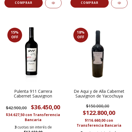
15
%
18
%
OFF
OFF
Pulenta 911 Carrera
De Aqui y de Alla Cabernet
Cabernet Sauvignon
Sauvignon de Yacochuya
$36.450,00
$150.000,00
$42.900,00
$122.800,00
$34.627,50
con
Transferencia
Bancaria
$116.660,00
con
Transferencia Bancaria
3
cuotas sin interés de