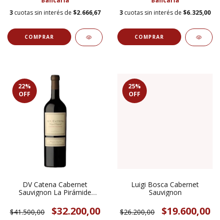
Bancaria
Bancaria
3
cuotas sin interés de
$2.666,67
3
cuotas sin interés de
$6.325,00
22
%
25
%
OFF
OFF
DV Catena Cabernet
Luigi Bosca Cabernet
Sauvignon La Pirámide
Sauvignon
Vineyard
$32.200,00
$19.600,00
$41.500,00
$26.200,00