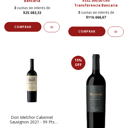
$332.500,00
con
Bancaria
Transferencia Bancaria
3
cuotas sin interés de
3
cuotas sin interés de
$25.083,33
$116.666,67
15
%
OFF
Don Melchor Cabernet
Sauvignon 2021 - 99 Pts
James Suckling -