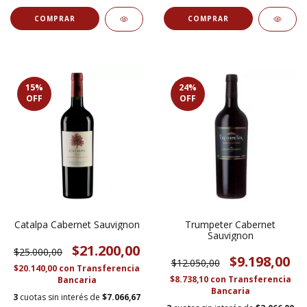
15
%
24
%
OFF
OFF
Catalpa Cabernet Sauvignon
Trumpeter Cabernet
Sauvignon
$21.200,00
$25.000,00
$9.198,00
$12.050,00
$20.140,00
con
Transferencia
$8.738,10
con
Transferencia
Bancaria
Bancaria
3
cuotas sin interés de
$7.066,67