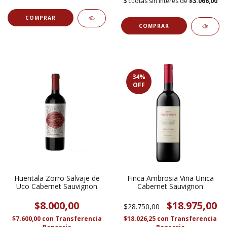
3
cuotas sin interés de
$3.066,00
34
%
OFF
Huentala Zorro Salvaje de
Finca Ambrosia Viña Unica
Uco Cabernet Sauvignon
Cabernet Sauvignon
$8.000,00
$18.975,00
$28.750,00
$7.600,00
con
Transferencia
$18.026,25
con
Transferencia