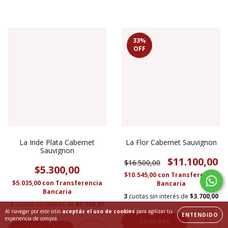
33
%
OFF
La Iride Plata Cabernet
La Flor Cabernet Sauvignon
Sauvignon
$11.100,00
$16.500,00
$5.300,00
$10.545,00
con
Transferencia
$5.035,00
con
Transferencia
Bancaria
Bancaria
3
cuotas sin interés de
$3.700,00
3
cuotas sin interés de
$1.766,67
Al navegar por este sitio
aceptás el uso de cookies
para agilizar tu
ENTENDIDO
experiencia de compra.