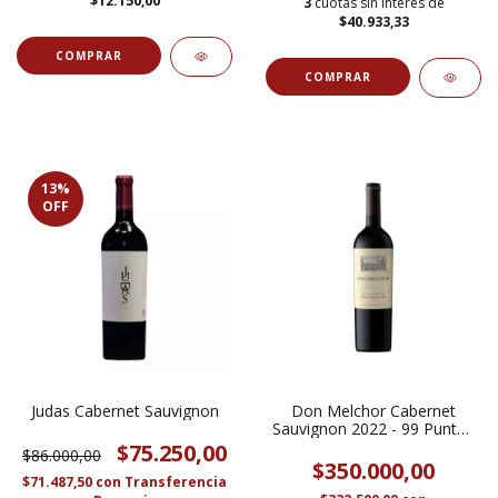
$12.150,00
3
cuotas sin interés de
$40.933,33
13
%
OFF
Judas Cabernet Sauvignon
Don Melchor Cabernet
Sauvignon 2022 - 99 Puntos
Patrick Schmitt
$75.250,00
$86.000,00
$350.000,00
$71.487,50
con
Transferencia