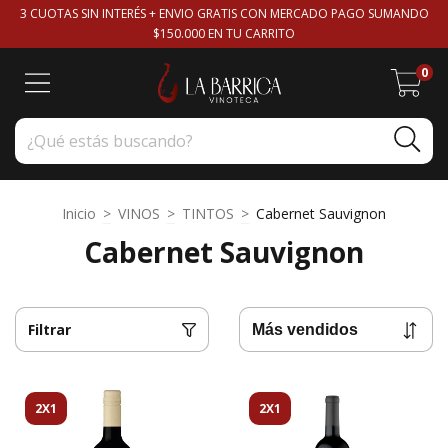
3 CUOTAS SIN INTERÉS + ENVIO GRATIS CON MERCADO PAGO SUMANDO
$150.000 EN TU CARRITO
0
Inicio
>
VINOS
>
TINTOS
>
Cabernet Sauvignon
Cabernet Sauvignon
Filtrar
2X1
2X1