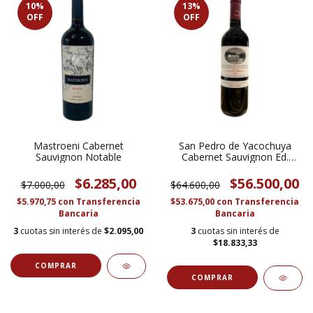
10
%
13
%
OFF
OFF
Mastroeni Cabernet
San Pedro de Yacochuya
Sauvignon Notable
Cabernet Sauvignon Ed.
Especial
$6.285,00
$56.500,00
$7.000,00
$64.600,00
$5.970,75
con
Transferencia
$53.675,00
con
Transferencia
Bancaria
Bancaria
3
cuotas sin interés de
$2.095,00
3
cuotas sin interés de
$18.833,33