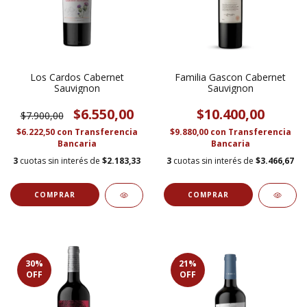
Los Cardos Cabernet
Familia Gascon Cabernet
Sauvignon
Sauvignon
$6.550,00
$10.400,00
$7.900,00
$6.222,50
con
Transferencia
$9.880,00
con
Transferencia
Bancaria
Bancaria
3
cuotas sin interés de
$2.183,33
3
cuotas sin interés de
$3.466,67
30
%
21
%
OFF
OFF