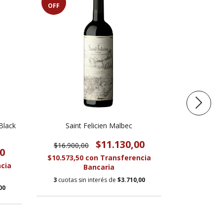
OFF
OFF
Black
Saint Felicien Malbec
Huentala 
$11.130,00
$16.900,00
$24.900
0
$10.573,50
con
Transferencia
$16.720,0
cia
Bancaria
3
cuotas sin interés de
$3.710,00
3
cuotas s
00