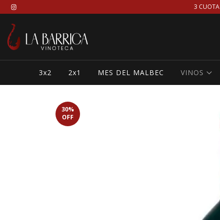
3 CUOTA
3x2
2x1
MES DEL MALBEC
VINOS
30
%
OFF