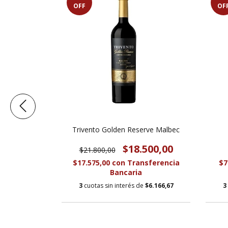
OFF
OF
serva Malbec
Trivento Golden Reserve Malbec
050,00
$18.500,00
$21.800,00
sferencia
$17.575,00
con
Transferencia
$7
Bancaria
e
$4.683,33
3
cuotas sin interés de
$6.166,67
3