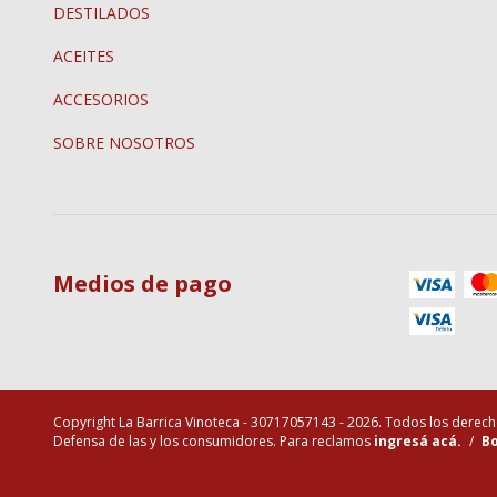
DESTILADOS
ACEITES
ACCESORIOS
SOBRE NOSOTROS
Medios de pago
Copyright La Barrica Vinoteca - 30717057143 - 2026. Todos los derec
Defensa de las y los consumidores. Para reclamos
ingresá acá.
/
Bo