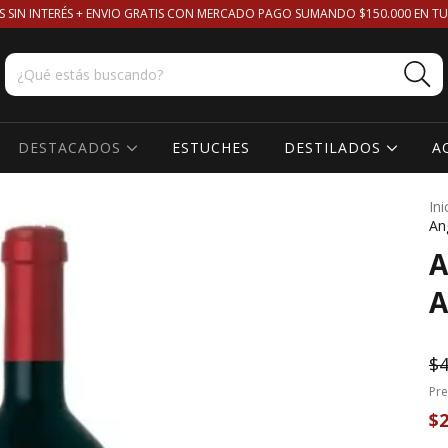
S SIN INTERÉS + ENVIO GRATIS CON MERCADO PAGO SUMANDO $150.000 EN TU
DESTACADOS
ESTUCHES
DESTILADOS
A
Ini
An
A
A
$4
Pre
$2