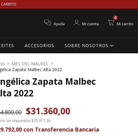
 CARRITO
0
Ayuda
Mi cuenta
Mi carrito
CEITES
ACCESORIOS
SOBRE NOSOTROS
cio
>
MES DEL MALBEC
>
gélica Zapata Malbec Alta 2022
ngélica Zapata Malbec
lta 2022
$31.360,00
4.800,00
cio sin impuestos
$25.917,36
9.792,00
con
Transferencia Bancaria