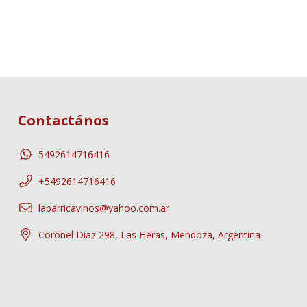
Contactános
5492614716416
+5492614716416
labarricavinos@yahoo.com.ar
Coronel Diaz 298, Las Heras, Mendoza, Argentina