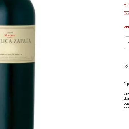
Ve
El 
mis
vin
don
bus
con