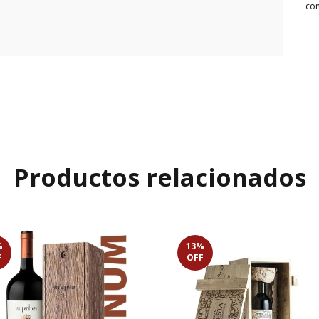
con
Productos relacionados
%
13
%
F
OFF