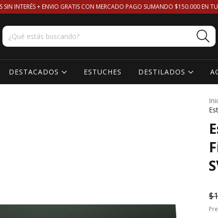
S SIN INTERÉS + ENVIO GRATIS CON MERCADO PAGO SUMANDO $150.000 EN TU
DESTACADOS
ESTUCHES
DESTILADOS
A
Ini
Es
E
F
S
$1
Pre