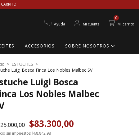
 CARRITO
0
Ayuda
Mi cuenta
Mi carrito
CEITES
ACCESORIOS
SOBRE NOSOTROS
cio
>
ESTUCHES
>
tuche Luigi Bosca Finca Los Nobles Malbec SV
stuche Luigi Bosca
inca Los Nobles Malbec
V
$83.300,00
25.000,00
cio sin impuestos
$68.842,98