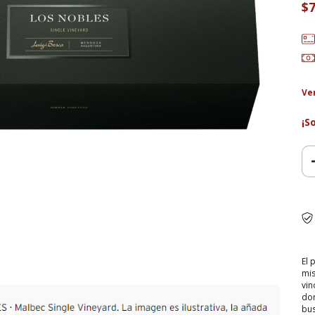
$7
Ve
¡S
El 
mis
vin
don
bus