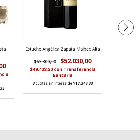
sta
Estuche Angélica Zapata Malbec Alta
Estuc
$52.030,00
$63.800,00
$19.600
00
$49.428,50
con
Transferencia
$12.084,0
ncia
Bancaria
3
cuotas sin interés de
$17.343,33
3
cuotas s
,33