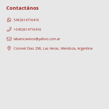
Contactános
5492614716416
+5492614716416
labarricavinos@yahoo.com.ar
Coronel Diaz 298, Las Heras, Mendoza, Argentina