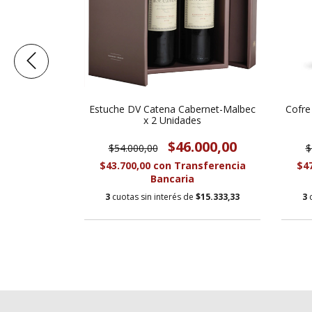
Exploracion
Estuche DV Catena Cabernet-Malbec
Cofre
x 2 Unidades
000,00
$46.000,00
$54.000,00
$
sferencia
$43.700,00
con
Transferencia
$4
Bancaria
$21.000,00
3
cuotas sin interés de
$15.333,33
3