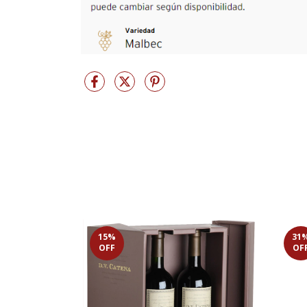
15
%
31
OFF
OF