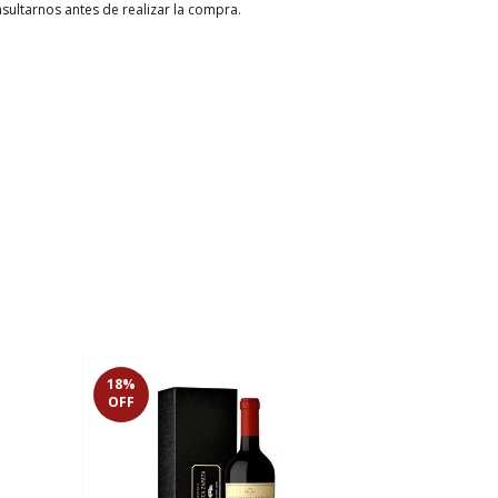
sultarnos antes de realizar la compra.
18
%
35
%
OFF
OFF