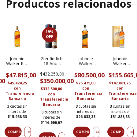
Productos relacionados
19
%
OFF
Johnnie
Glenfiddich
Johnnie
Johnnie
Walker Red
18 Años
Walker
Walker
Label
Whisky 750
Black Label
Gold Label
Whisky 750
ml
Whisky 750
Reserve
$47.815,00
$432.250,00
$80.500,00
$155.665,
ml
ml
Whisky 750
00
$350.000,00
ml
$45.424,25
$76.475,00
$147.881,75
con
con
con
$332.500,00
Transferencia
Transferencia
Transferencia
con
Bancaria
Bancaria
Bancaria
Transferencia
Bancaria
3
cuotas sin
3
cuotas sin
3
cuotas sin
interés de
interés de
interés de
3
cuotas sin
$15.938,33
$26.833,33
$51.888,33
interés de
$116.666,67