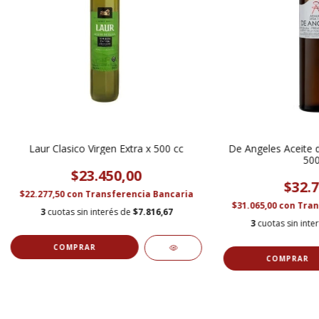
Laur Clasico Virgen Extra x 500 cc
De Angeles Aceite d
500
$23.450,00
$32.7
$22.277,50
con
Transferencia Bancaria
$31.065,00
con
Tran
3
cuotas sin interés de
$7.816,67
3
cuotas sin inte