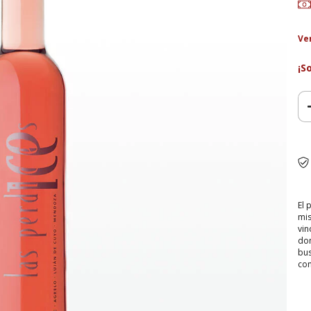
Ve
¡S
El 
mis
vin
don
bus
con