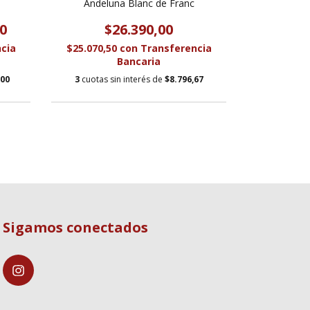
Andeluna Blanc de Franc
Andel
0
$26.390,00
$
cia
$25.070,50
con
Transferencia
$10.630,5
Bancaria
,00
3
cuotas sin interés de
$8.796,67
3
cuotas s
Sigamos conectados