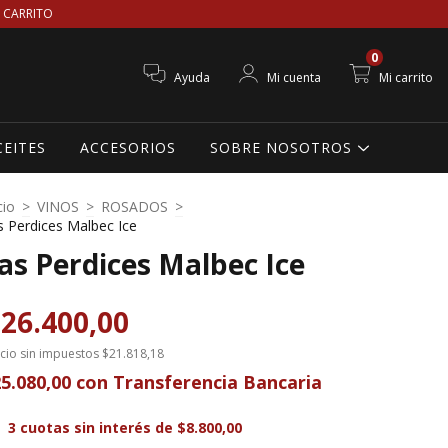
 CARRITO
0
Ayuda
Mi cuenta
Mi carrito
CEITES
ACCESORIOS
SOBRE NOSOTROS
cio
>
VINOS
>
ROSADOS
>
s Perdices Malbec Ice
as Perdices Malbec Ice
26.400,00
cio sin impuestos
$21.818,18
5.080,00
con
Transferencia Bancaria
3
cuotas sin interés de
$8.800,00