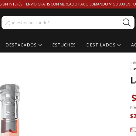
S SIN INTERÉS + ENVIO GRATIS CON MERCADO PAGO SUMANDO $150.000 EN TU
DESTACADOS
ESTUCHES
DESTILADOS
A
Ini
La
L
$
Pre
$2