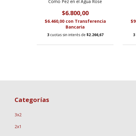
 Rosado Dulce
Como Pez en el Agua Rose
$6.800,00
0
$6.460,00
con
Transferencia
$9
sferencia
Bancaria
3
cuotas sin interés de
$2.266,67
3
e
$2.100,00
Categorías
3x2
2x1