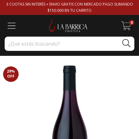
3 CUOTAS SIN INTERÉS + ENVIO GRATIS CON MERCADO PAGO SUMANDO
$150.000 EN TU CARRITO
0
29
%
OFF