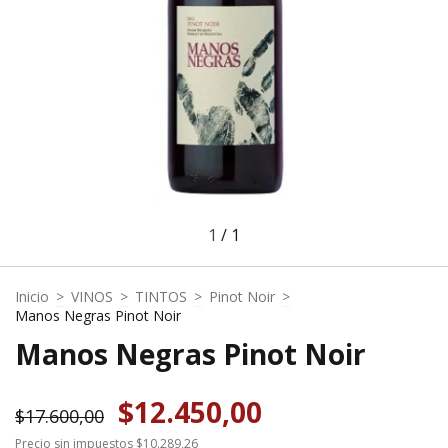
1
/
1
Inicio
>
VINOS
>
TINTOS
>
Pinot Noir
>
Manos Negras Pinot Noir
Manos Negras Pinot Noir
$12.450,00
$17.600,00
Precio sin impuestos
$10.289,26