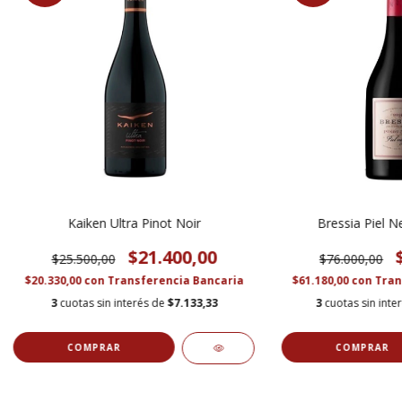
Kaiken Ultra Pinot Noir
Bressia Piel N
$21.400,00
$25.500,00
$76.000,00
$20.330,00
con
Transferencia Bancaria
$61.180,00
con
Tran
3
cuotas sin interés de
$7.133,33
3
cuotas sin inte