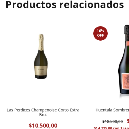
Productos relacionados
16
%
OFF
Las Perdices Champenoise Corto Extra
Huentala Sombrer
Brut
$18.500,00
$10.500,00
$14.725,00
con
Tran