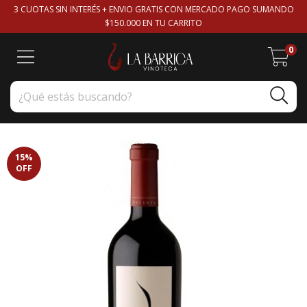
3 CUOTAS SIN INTERÉS + ENVIO GRATIS CON MERCADO PAGO SUMANDO
$150.000 EN TU CARRITO
0
15
%
OFF