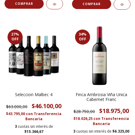
27
%
34
%
OFF
OFF
Seleccion Malbec 4
Finca Ambrosia Viña Unica
Cabernet Franc
$46.100,00
$63.000,00
$18.975,00
$28.750,00
$43.795,00
con
Transferencia
$18.026,25
con
Transferencia
Bancaria
Bancaria
3
cuotas sin interés de
3
cuotas sin interés de
$6.325,00
$15.366,67