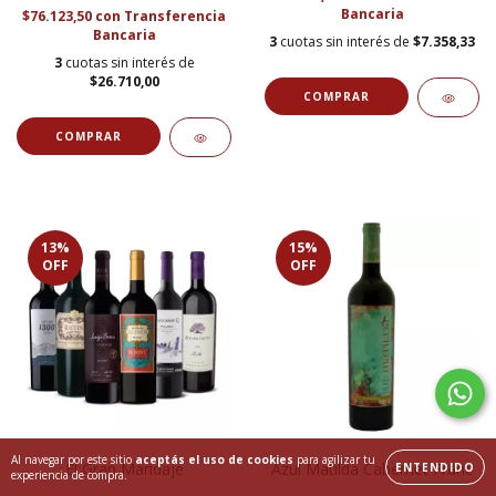
Bancaria
$76.123,50
con
Transferencia
Bancaria
3
cuotas sin interés de
$7.358,33
3
cuotas sin interés de
$26.710,00
13
%
15
%
OFF
OFF
Al navegar por este sitio
aceptás el uso de cookies
para agilizar tu
El Gran Maridaje
Azul Matilda Cabernet Franc
ENTENDIDO
experiencia de compra.