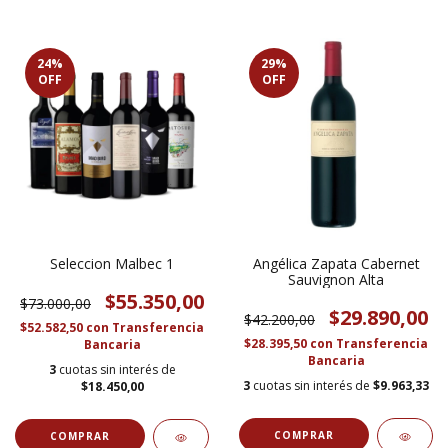
24
%
29
%
OFF
OFF
Seleccion Malbec 1
Angélica Zapata Cabernet
Sauvignon Alta
$55.350,00
$73.000,00
$29.890,00
$42.200,00
$52.582,50
con
Transferencia
$28.395,50
con
Transferencia
Bancaria
Bancaria
3
cuotas sin interés de
3
cuotas sin interés de
$9.963,33
$18.450,00