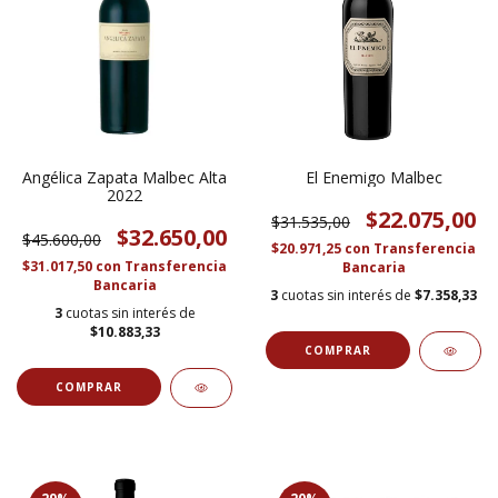
Angélica Zapata Malbec Alta
El Enemigo Malbec
2022
$22.075,00
$31.535,00
$32.650,00
$45.600,00
$20.971,25
con
Transferencia
$31.017,50
con
Transferencia
Bancaria
Bancaria
3
cuotas sin interés de
$7.358,33
3
cuotas sin interés de
$10.883,33