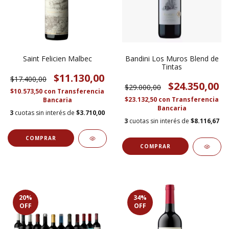
Saint Felicien Malbec
Bandini Los Muros Blend de
Tintas
$11.130,00
$17.400,00
$24.350,00
$29.000,00
$10.573,50
con
Transferencia
$23.132,50
con
Transferencia
Bancaria
Bancaria
3
cuotas sin interés de
$3.710,00
3
cuotas sin interés de
$8.116,67
20
%
34
%
OFF
OFF