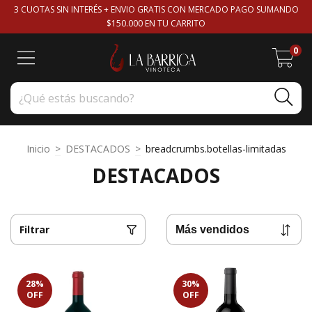
3 CUOTAS SIN INTERÉS + ENVIO GRATIS CON MERCADO PAGO SUMANDO
$150.000 EN TU CARRITO
0
Inicio
>
DESTACADOS
>
breadcrumbs.botellas-limitadas
DESTACADOS
Filtrar
28
%
30
%
OFF
OFF