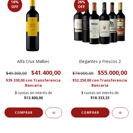
16
%
26
%
OFF
OFF
Alfa Crux Malbec
Elegantes y Frescos 2
$41.400,00
$55.000,00
$49.300,00
$74.000,00
$39.330,00
con
Transferencia
$52.250,00
con
Transferencia
Bancaria
Bancaria
3
cuotas sin interés de
3
cuotas sin interés de
$13.800,00
$18.333,33