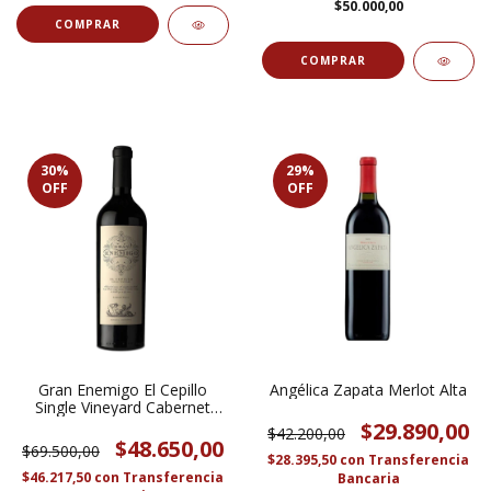
$50.000,00
30
%
29
%
OFF
OFF
Gran Enemigo El Cepillo
Angélica Zapata Merlot Alta
Single Vineyard Cabernet
Franc
$29.890,00
$42.200,00
$48.650,00
$69.500,00
$28.395,50
con
Transferencia
$46.217,50
con
Transferencia
Bancaria