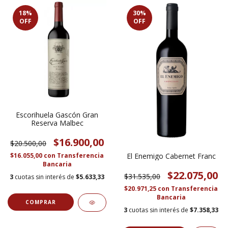
18
%
30
%
OFF
OFF
Escorihuela Gascón Gran
Reserva Malbec
$16.900,00
$20.500,00
El Enemigo Cabernet Franc
$16.055,00
con
Transferencia
Bancaria
$22.075,00
$31.535,00
3
cuotas sin interés de
$5.633,33
$20.971,25
con
Transferencia
Bancaria
3
cuotas sin interés de
$7.358,33