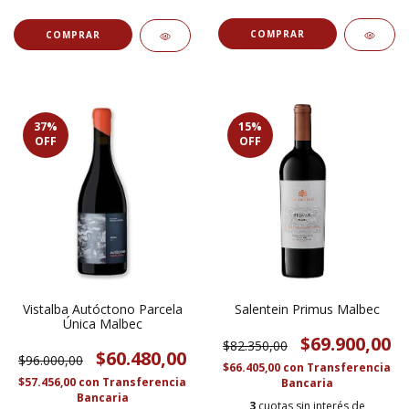
37
%
15
%
OFF
OFF
Vistalba Autóctono Parcela
Salentein Primus Malbec
Única Malbec
$69.900,00
$82.350,00
$60.480,00
$96.000,00
$66.405,00
con
Transferencia
$57.456,00
con
Transferencia
Bancaria
Bancaria
3
cuotas sin interés de