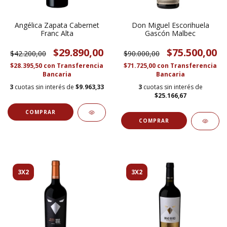
Angélica Zapata Cabernet
Don Miguel Escorihuela
Franc Alta
Gascón Malbec
$29.890,00
$75.500,00
$42.200,00
$90.000,00
$28.395,50
con
Transferencia
$71.725,00
con
Transferencia
Bancaria
Bancaria
3
cuotas sin interés de
$9.963,33
3
cuotas sin interés de
$25.166,67
3X2
3X2