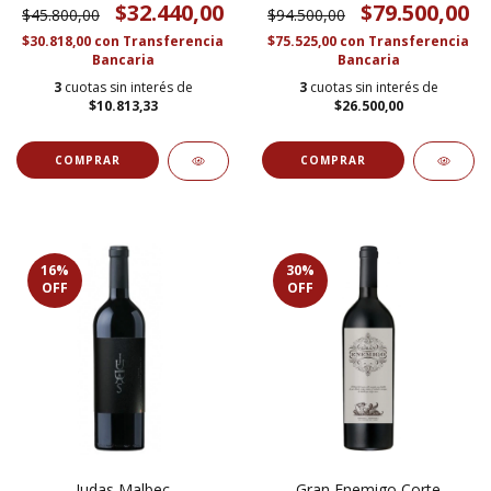
$32.440,00
$79.500,00
$45.800,00
$94.500,00
$30.818,00
con
Transferencia
$75.525,00
con
Transferencia
Bancaria
Bancaria
3
cuotas sin interés de
3
cuotas sin interés de
$10.813,33
$26.500,00
16
%
30
%
OFF
OFF
Judas Malbec
Gran Enemigo Corte