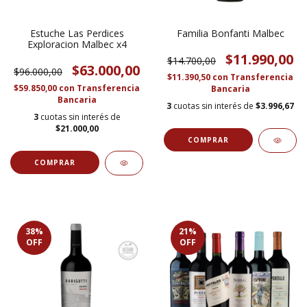
Estuche Las Perdices
Familia Bonfanti Malbec
Exploracion Malbec x4
$11.990,00
$14.700,00
$63.000,00
$96.000,00
$11.390,50
con
Transferencia
$59.850,00
con
Transferencia
Bancaria
Bancaria
3
cuotas sin interés de
$3.996,67
3
cuotas sin interés de
$21.000,00
38
%
21
%
OFF
OFF