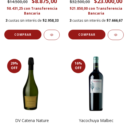
$8.875,00
$23.000,00
$14.500,00
$32.500,00
$8.431,25
con
Transferencia
$21.850,00
con
Transferencia
Bancaria
Bancaria
3
cuotas sin interés de
$2.958,33
3
cuotas sin interés de
$7.666,67
29
%
16
%
OFF
OFF
DV Catena Nature
Yacochuya Malbec