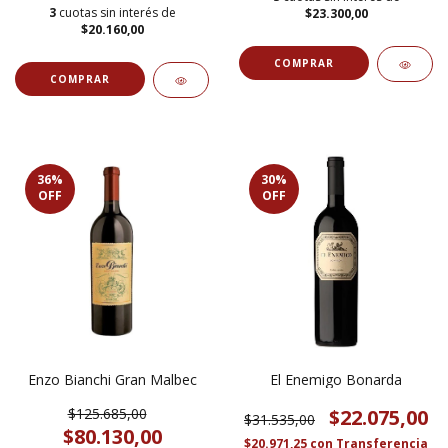
3
cuotas sin interés de
$23.300,00
$20.160,00
36
%
30
%
OFF
OFF
Enzo Bianchi Gran Malbec
El Enemigo Bonarda
$125.685,00
$22.075,00
$31.535,00
$80.130,00
$20.971,25
con
Transferencia