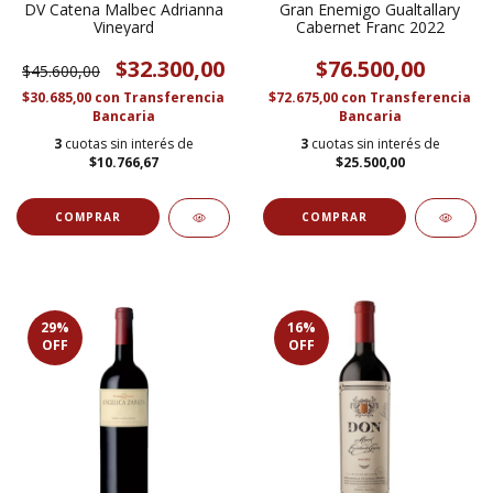
DV Catena Malbec Adrianna
Gran Enemigo Gualtallary
Vineyard
Cabernet Franc 2022
$32.300,00
$76.500,00
$45.600,00
$30.685,00
con
Transferencia
$72.675,00
con
Transferencia
Bancaria
Bancaria
3
cuotas sin interés de
3
cuotas sin interés de
$10.766,67
$25.500,00
29
%
16
%
OFF
OFF