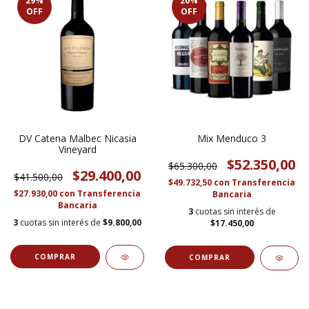
29
%
20
%
OFF
OFF
DV Catena Malbec Nicasia
Mix Menduco 3
Vineyard
$52.350,00
$65.300,00
$29.400,00
$41.500,00
$49.732,50
con
Transferencia
$27.930,00
con
Transferencia
Bancaria
Bancaria
3
cuotas sin interés de
3
cuotas sin interés de
$9.800,00
$17.450,00