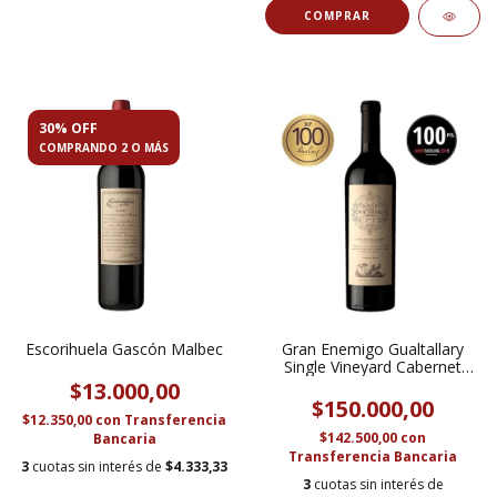
30% OFF
COMPRANDO 2 O MÁS
Escorihuela Gascón Malbec
Gran Enemigo Gualtallary
Single Vineyard Cabernet
Franc 2019 - 100 Puntos
$13.000,00
Robert Parker
$150.000,00
$12.350,00
con
Transferencia
$142.500,00
con
Bancaria
Transferencia Bancaria
3
cuotas sin interés de
$4.333,33
3
cuotas sin interés de