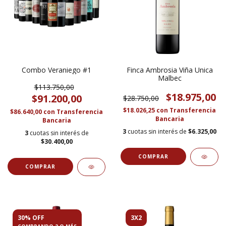
Combo Veraniego #1
Finca Ambrosia Viña Unica
Malbec
$113.750,00
$18.975,00
$91.200,00
$28.750,00
$18.026,25
con
Transferencia
$86.640,00
con
Transferencia
Bancaria
Bancaria
3
cuotas sin interés de
$6.325,00
3
cuotas sin interés de
$30.400,00
30% OFF
3X2