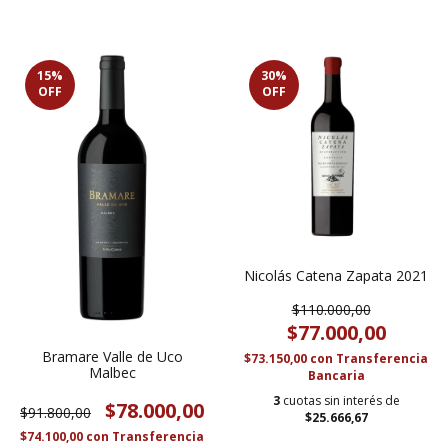
15
%
30
%
OFF
OFF
Nicolás Catena Zapata 2021
$110.000,00
$77.000,00
Bramare Valle de Uco
$73.150,00
con
Transferencia
Malbec
Bancaria
3
cuotas sin interés de
$78.000,00
$91.800,00
$25.666,67
$74.100,00
con
Transferencia