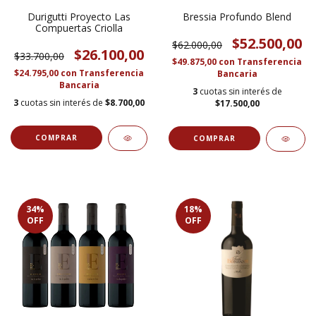
Durigutti Proyecto Las
Bressia Profundo Blend
Compuertas Criolla
$52.500,00
$62.000,00
$26.100,00
$33.700,00
$49.875,00
con
Transferencia
$24.795,00
con
Transferencia
Bancaria
Bancaria
3
cuotas sin interés de
3
cuotas sin interés de
$8.700,00
$17.500,00
34
%
18
%
OFF
OFF