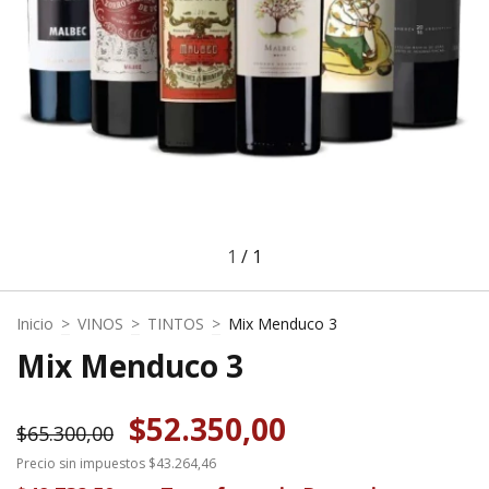
1
/
1
Inicio
>
VINOS
>
TINTOS
>
Mix Menduco 3
Mix Menduco 3
$52.350,00
$65.300,00
Precio sin impuestos
$43.264,46