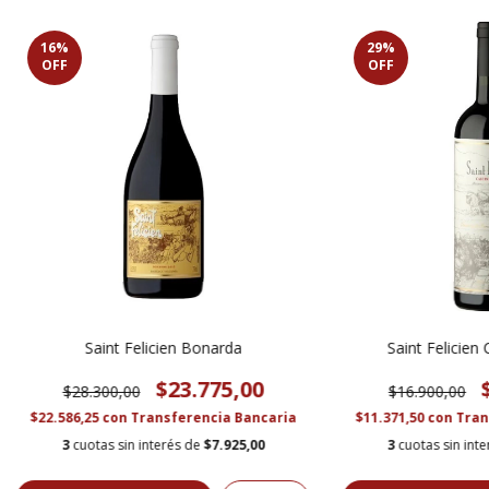
16
%
29
%
OFF
OFF
Saint Felicien Bonarda
Saint Felicien
$23.775,00
$28.300,00
$16.900,00
$22.586,25
con
Transferencia Bancaria
$11.371,50
con
Tran
3
cuotas sin interés de
$7.925,00
3
cuotas sin int