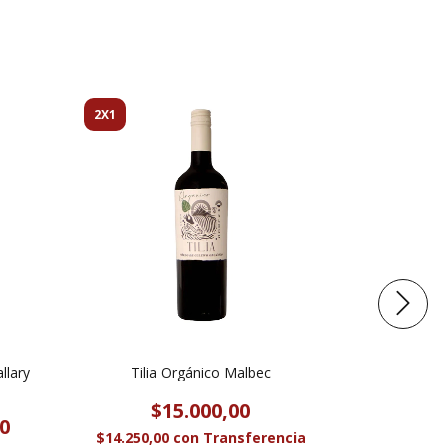
16
%
2X1
OFF
llary
Tilia Orgánico Malbec
Achaval Ferr
$15.000,00
0
$40.000
$14.250,00
con
Transferencia