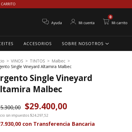
 CARRITO
0
Ayuda
Mi cuenta
Mi carrito
CEITES
ACCESORIOS
SOBRE NOSOTROS
cio
>
VINOS
>
TINTOS
>
Malbec
>
gento Single Vineyard Altamira Malbec
rgento Single Vineyard
ltamira Malbec
$29.400,00
5.300,00
cio sin impuestos
$24.297,52
7.930,00
con
Transferencia Bancaria