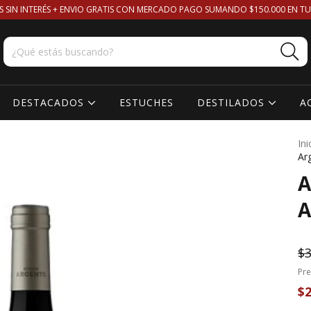
S SIN INTERÉS + ENVIO GRATIS CON MERCADO PAGO SUMANDO $150.000 EN TU
DESTACADOS
ESTUCHES
DESTILADOS
A
Ini
Ar
A
A
$3
Pre
$2