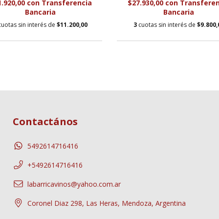
1.920,00
con
Transferencia
$27.930,00
con
Transferen
Bancaria
Bancaria
cuotas sin interés de
$11.200,00
3
cuotas sin interés de
$9.800,
Contactános
5492614716416
+5492614716416
labarricavinos@yahoo.com.ar
Coronel Diaz 298, Las Heras, Mendoza, Argentina