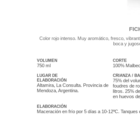
FIC
Color rojo intenso. Muy aromático, fresco, vibrant
boca y jugoso
VOLUMEN
CORTE
750 ml
100% Malbe
LUGAR DE
CRIANZA / B
ELABORACIÓN
75% del vol
Altamira, La Consulta. Provincia de
foudres de ro
Mendoza, Argentina.
litros. 25% 
en huevos de
ELABORACIÓN
Maceración en frío por 5 días a 10-12ºC. Tanques 