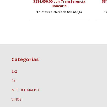
$284.050,00
con
Transferencia
$3
Bancaria
e
$5.600,00
3
cuotas sin interés de
$99.666,67
3
Categorías
3x2
2x1
MES DEL MALBEC
VINOS