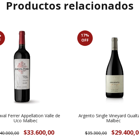
Productos relacionados
%
17
%
F
OFF
val Ferrer Appellation Valle de
Argento Single Vineyard Gualta
Uco Malbec
Malbec
$33.600,00
$29.400,0
40.000,00
$35.300,00