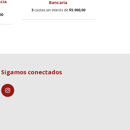
cia
$31.920,0
Bancaria
3
cuotas sin interés de
$5.000,00
00
3
cuotas s
Sigamos conectados