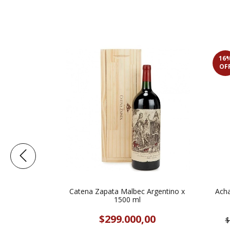
16
OF
Natural
Catena Zapata Malbec Argentino x
Acha
1500 ml
00
$299.000,00
$
sferencia