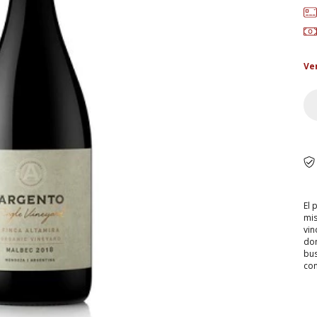
Ve
El 
mis
vin
don
bus
con