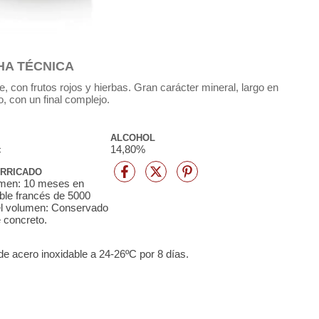
HA TÉCNICA
e, con frutos rojos y hierbas. Gran carácter mineral, largo en
, con un final complejo.
ALCOHOL
c
14,80%
ARRICADO
umen: 10 meses en
ble francés de 5000
del volumen: Conservado
 concreto.
de acero inoxidable a 24-26ºC por 8 días.