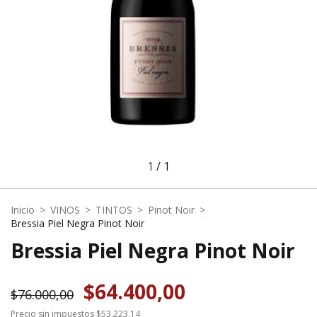
1
/
1
Inicio
>
VINOS
>
TINTOS
>
Pinot Noir
>
Bressia Piel Negra Pinot Noir
Bressia Piel Negra Pinot Noir
$64.400,00
$76.000,00
Precio sin impuestos
$53.223,14