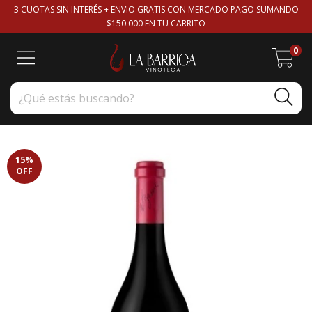
3 CUOTAS SIN INTERÉS + ENVIO GRATIS CON MERCADO PAGO SUMANDO
$150.000 EN TU CARRITO
0
15
%
OFF