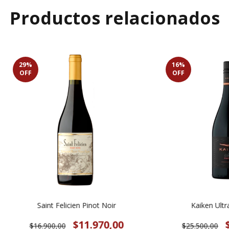
Productos relacionados
29
%
16
%
OFF
OFF
Saint Felicien Pinot Noir
Kaiken Ultr
$11.970,00
$16.900,00
$25.500,00