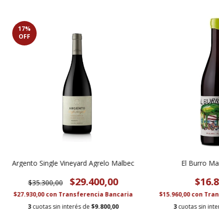
17
%
OFF
Argento Single Vineyard Agrelo Malbec
El Burro Ma
$29.400,00
$16.8
$35.300,00
$27.930,00
con
Transferencia Bancaria
$15.960,00
con
Tran
3
cuotas sin interés de
$9.800,00
3
cuotas sin int