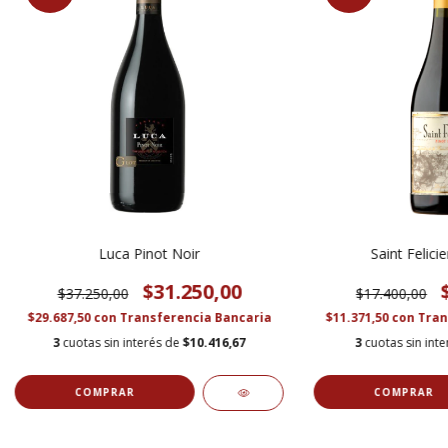
Luca Pinot Noir
Saint Felici
$31.250,00
$37.250,00
$17.400,00
$29.687,50
con
Transferencia Bancaria
$11.371,50
con
Tran
3
cuotas sin interés de
$10.416,67
3
cuotas sin int