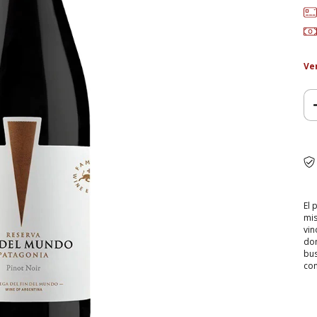
Ve
El 
mis
vin
don
bus
con