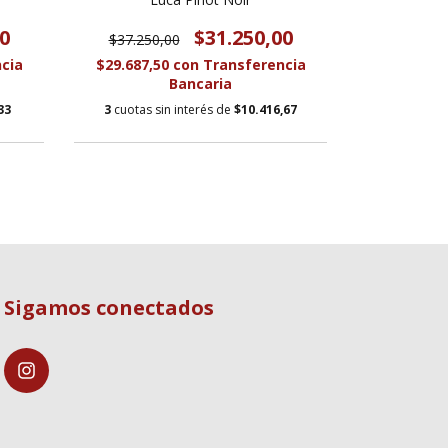
0
$31.250,00
$37.250,00
$26.400
cia
$29.687,50
con
Transferencia
$17.765,0
Bancaria
33
3
cuotas sin interés de
$10.416,67
3
cuotas s
Sigamos conectados