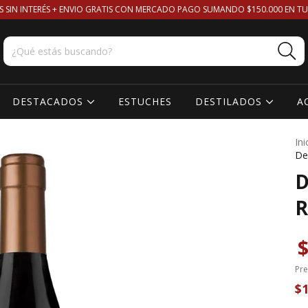
S SIN INTERÉS + ENVIO GRATIS CON MERCADO PAGO SUMANDO $150.000 EN TU
DESTACADOS
ESTUCHES
DESTILADOS
A
Ini
De
D
R
$
Pre
$1