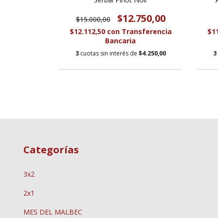
800,00
$12.750,00
$15.000,00
sferencia
$12.112,50
con
Transferencia
$1
Bancaria
e
$9.933,33
3
cuotas sin interés de
$4.250,00
3
Categorías
3x2
2x1
MES DEL MALBEC