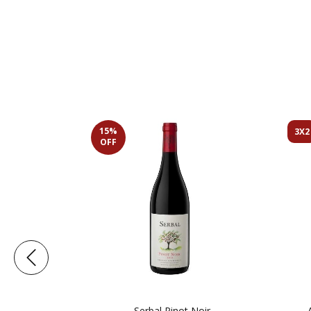
15
%
3X2
OFF
o Pinot Noir
Serbal Pinot Noir