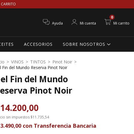
 CARRITO
0
Ayuda
Mi cuenta
Mi carrito
CEITES
ACCESORIOS
SOBRE NOSOTROS
cio
>
VINOS
>
TINTOS
>
Pinot Noir
>
l Fin del Mundo Reserva Pinot Noir
el Fin del Mundo
eserva Pinot Noir
14.200,00
cio sin impuestos
$11.735,54
3.490,00
con
Transferencia Bancaria