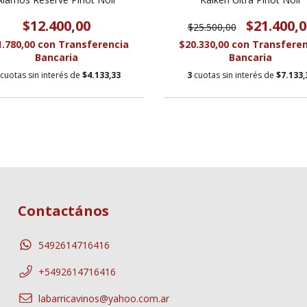
$12.400,00
$21.400,0
$25.500,00
1.780,00
con
Transferencia
$20.330,00
con
Transferen
Bancaria
Bancaria
cuotas sin interés de
$4.133,33
3
cuotas sin interés de
$7.133,
Contactános
5492614716416
+5492614716416
labarricavinos@yahoo.com.ar