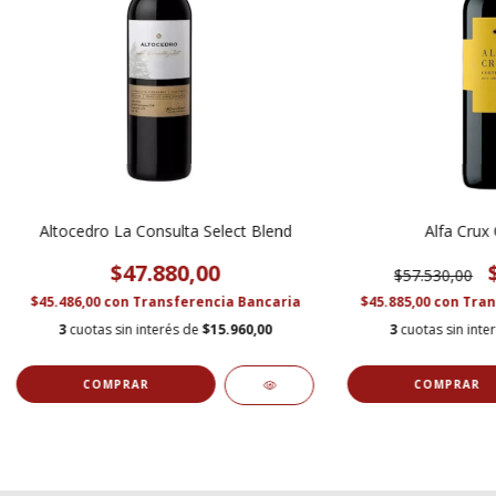
Altocedro La Consulta Select Blend
Alfa Crux
$47.880,00
$57.530,00
$45.486,00
con
Transferencia Bancaria
$45.885,00
con
Tran
3
cuotas sin interés de
$15.960,00
3
cuotas sin inte