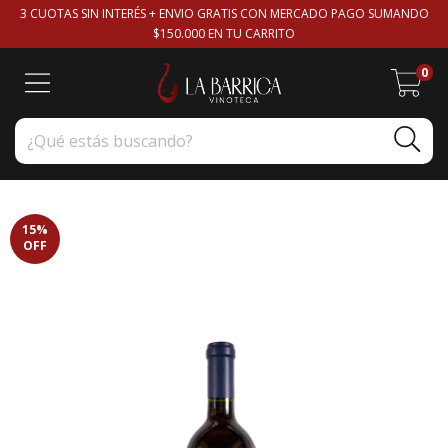
3 CUOTAS SIN INTERÉS + ENVIO GRATIS CON MERCADO PAGO SUMANDO
$150.000 EN TU CARRITO
0
15
%
OFF