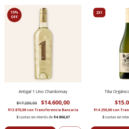
15
%
2X1
OFF
Antigal 1 Uno Chardonnay
Tilia Orgáni
$14.600,00
$15.0
$17.200,00
$13.870,00
con
Transferencia Bancaria
$14.250,00
con
Tran
3
cuotas sin interés de
$4.866,67
3
cuotas sin int