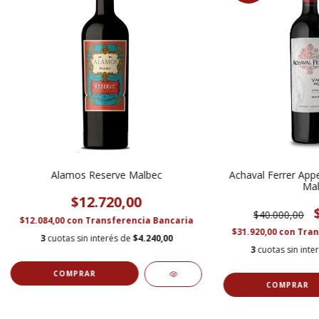
Alamos Reserve Malbec
Achaval Ferrer Appe
Mal
$12.720,00
$40.000,00
$12.084,00
con
Transferencia Bancaria
$31.920,00
con
Tran
3
cuotas sin interés de
$4.240,00
3
cuotas sin inte