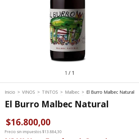
1
/
1
Inicio
>
VINOS
>
TINTOS
>
Malbec
>
El Burro Malbec Natural
El Burro Malbec Natural
$16.800,00
Precio sin impuestos
$13.884,30