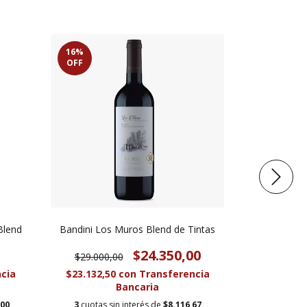
16
%
18
%
OFF
OFF
Blend
Bandini Los Muros Blend de Tintas
Alm
$24.350,00
$29.000,00
$39.600
cia
$23.132,50
con
Transferencia
$31.017,5
Bancaria
,00
3
cuotas sin interés de
$8.116,67
3
cuotas s