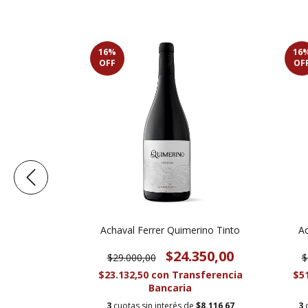
16
%
16
OFF
OF
ec Red Blend
Achaval Ferrer Quimerino Tinto
Ac
00
$24.350,00
$29.000,00
$
sferencia
$23.132,50
con
Transferencia
$5
Bancaria
e
$4.416,67
3
cuotas sin interés de
$8.116,67
3