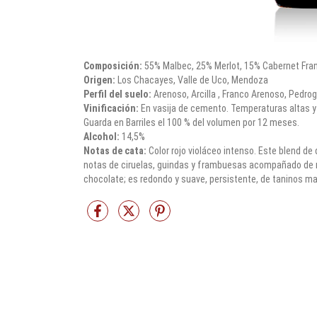
Composición:
55% Malbec, 25% Merlot, 15% Cabernet Fra
Origen:
Los Chacayes, Valle de Uco, Mendoza
Perfil del suelo:
Arenoso, Arcilla , Franco Arenoso, Pedrog
Vinificación:
En vasija de cemento. Temperaturas altas y 
Guarda en Barriles el 100 % del volumen por 12 meses.
Alcohol:
14,5%
Notas de cata:
Color rojo violáceo intenso. Este blend de
notas de ciruelas, guindas y frambuesas acompañado de n
chocolate; es redondo y suave, persistente, de taninos ma