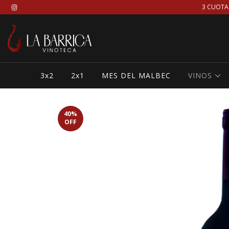
3 CUOTA
3x2
2x1
MES DEL MALBEC
VINOS
40
%
OFF