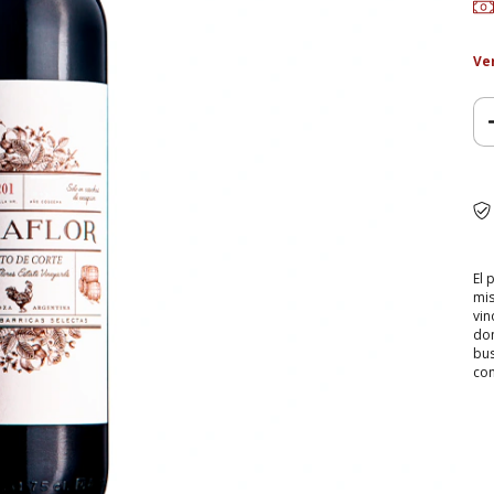
Ve
El 
mis
vin
don
bus
con