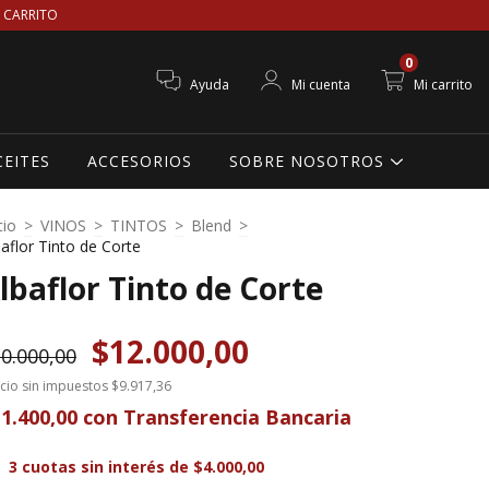
 CARRITO
0
Ayuda
Mi cuenta
Mi carrito
CEITES
ACCESORIOS
SOBRE NOSOTROS
cio
>
VINOS
>
TINTOS
>
Blend
>
baflor Tinto de Corte
lbaflor Tinto de Corte
$12.000,00
0.000,00
cio sin impuestos
$9.917,36
1.400,00
con
Transferencia Bancaria
3
cuotas sin interés de
$4.000,00