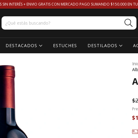
S SIN INTERÉS + ENVIO GRATIS CON MERCADO PAGO SUMANDO $150.000 EN TU
DESTACADOS
ESTUCHES
DESTILADOS
A
Ini
Al
A
$2
Pre
$1