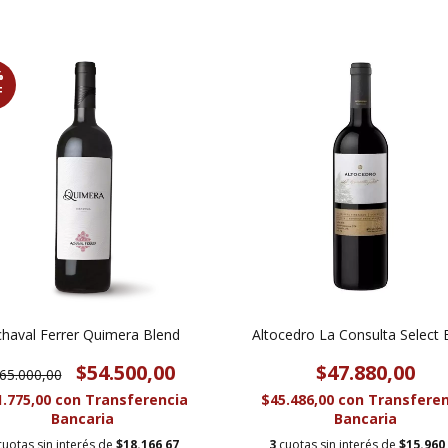
%
F
haval Ferrer Quimera Blend
Altocedro La Consulta Select 
$54.500,00
$47.880,00
65.000,00
1.775,00
con
Transferencia
$45.486,00
con
Transferen
Bancaria
Bancaria
cuotas sin interés de
$18.166,67
3
cuotas sin interés de
$15.960