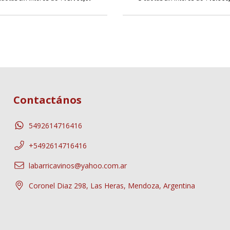
Contactános
5492614716416
+5492614716416
labarricavinos@yahoo.com.ar
Coronel Diaz 298, Las Heras, Mendoza, Argentina