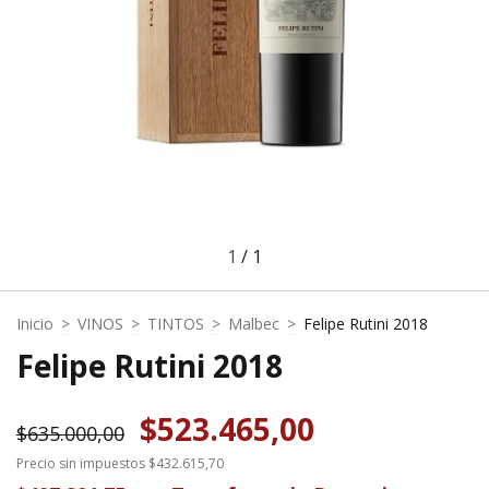
1
/
1
Inicio
>
VINOS
>
TINTOS
>
Malbec
>
Felipe Rutini 2018
Felipe Rutini 2018
$523.465,00
$635.000,00
Precio sin impuestos
$432.615,70