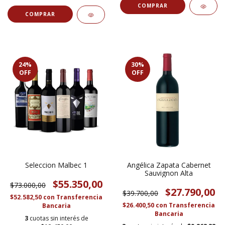
24
%
30
%
OFF
OFF
Seleccion Malbec 1
Angélica Zapata Cabernet
Sauvignon Alta
$55.350,00
$73.000,00
$27.790,00
$39.700,00
$52.582,50
con
Transferencia
$26.400,50
con
Transferencia
Bancaria
Bancaria
3
cuotas sin interés de