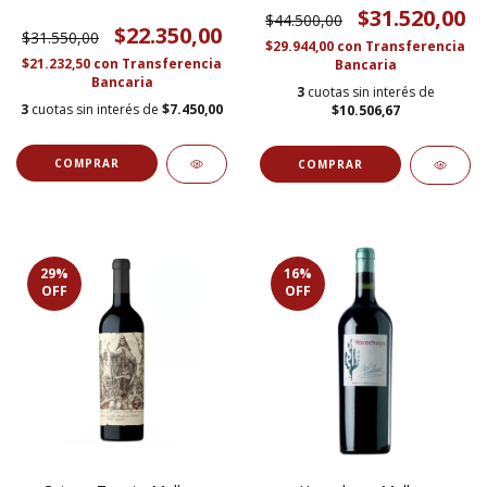
$31.520,00
$44.500,00
$22.350,00
$31.550,00
$29.944,00
con
Transferencia
$21.232,50
con
Transferencia
Bancaria
Bancaria
3
cuotas sin interés de
3
cuotas sin interés de
$7.450,00
$10.506,67
29
%
16
%
OFF
OFF