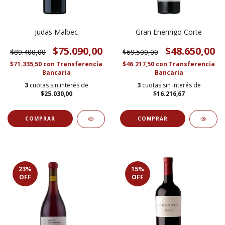
Judas Malbec
Gran Enemigo Corte
$75.090,00
$48.650,00
$89.400,00
$69.500,00
$71.335,50
con
Transferencia
$46.217,50
con
Transferencia
Bancaria
Bancaria
3
cuotas sin interés de
3
cuotas sin interés de
$25.030,00
$16.216,67
23
%
15
%
OFF
OFF