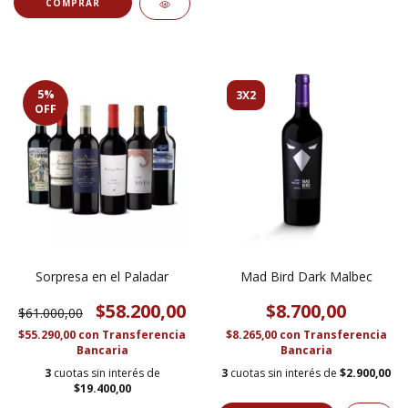
5
%
3X2
OFF
Sorpresa en el Paladar
Mad Bird Dark Malbec
$58.200,00
$8.700,00
$61.000,00
$55.290,00
con
Transferencia
$8.265,00
con
Transferencia
Bancaria
Bancaria
3
cuotas sin interés de
3
cuotas sin interés de
$2.900,00
$19.400,00