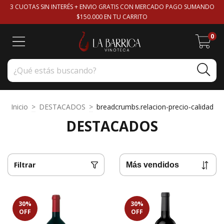
3 CUOTAS SIN INTERÉS + ENVIO GRATIS CON MERCADO PAGO SUMANDO
$150.000 EN TU CARRITO
0
Inicio
>
DESTACADOS
>
breadcrumbs.relacion-precio-calidad
DESTACADOS
Filtrar
30
%
30
%
OFF
OFF