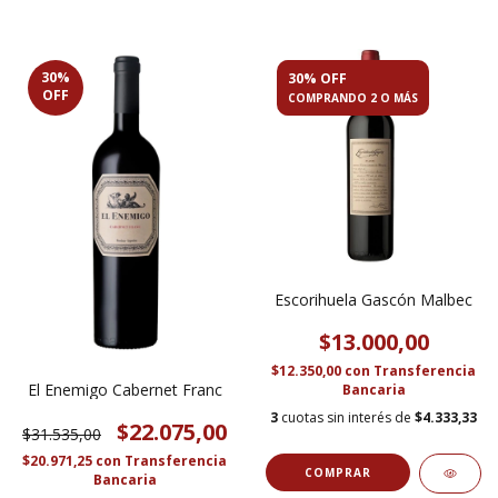
30
%
30% OFF
OFF
COMPRANDO 2 O MÁS
Escorihuela Gascón Malbec
$13.000,00
$12.350,00
con
Transferencia
El Enemigo Cabernet Franc
Bancaria
3
cuotas sin interés de
$4.333,33
$22.075,00
$31.535,00
$20.971,25
con
Transferencia
Bancaria