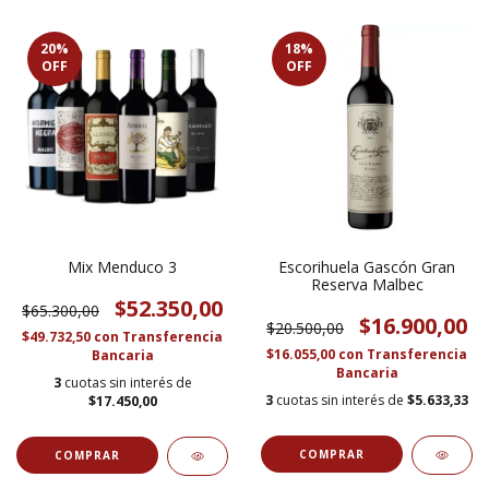
20
%
18
%
OFF
OFF
Mix Menduco 3
Escorihuela Gascón Gran
Reserva Malbec
$52.350,00
$65.300,00
$16.900,00
$20.500,00
$49.732,50
con
Transferencia
$16.055,00
con
Transferencia
Bancaria
Bancaria
3
cuotas sin interés de
3
cuotas sin interés de
$5.633,33
$17.450,00