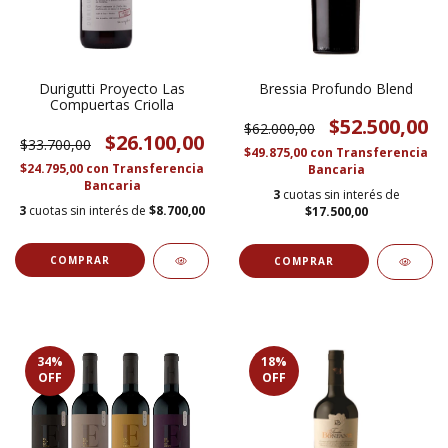
Durigutti Proyecto Las
Bressia Profundo Blend
Compuertas Criolla
$52.500,00
$62.000,00
$26.100,00
$33.700,00
$49.875,00
con
Transferencia
$24.795,00
con
Transferencia
Bancaria
Bancaria
3
cuotas sin interés de
3
cuotas sin interés de
$8.700,00
$17.500,00
34
%
18
%
OFF
OFF