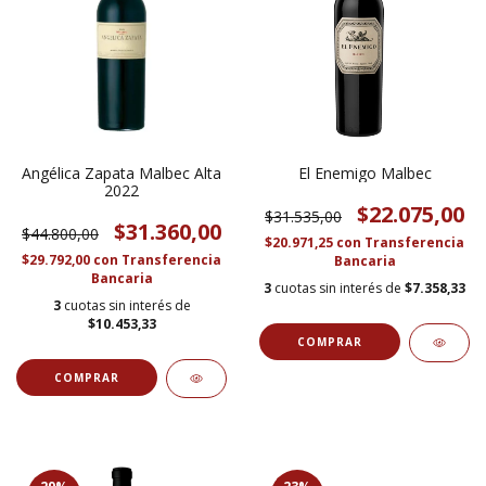
Angélica Zapata Malbec Alta
El Enemigo Malbec
2022
$22.075,00
$31.535,00
$31.360,00
$44.800,00
$20.971,25
con
Transferencia
$29.792,00
con
Transferencia
Bancaria
Bancaria
3
cuotas sin interés de
$7.358,33
3
cuotas sin interés de
$10.453,33