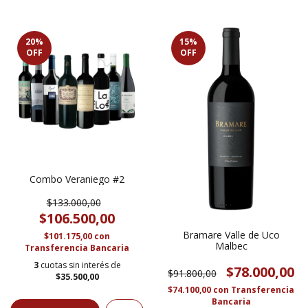
20
%
15
%
OFF
OFF
Combo Veraniego #2
$133.000,00
$106.500,00
Bramare Valle de Uco
$101.175,00
con
Malbec
Transferencia Bancaria
3
cuotas sin interés de
$78.000,00
$91.800,00
$35.500,00
$74.100,00
con
Transferencia
Bancaria