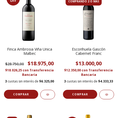
OFF
COMPRANDO 2 O MÁS
Finca Ambrosia Viña Unica
Escorihuela Gascón
Malbec
Cabernet Franc
$18.975,00
$13.000,00
$28.750,00
$18.026,25
con
Transferencia
$12.350,00
con
Transferencia
Bancaria
Bancaria
3
cuotas sin interés de
$6.325,00
3
cuotas sin interés de
$4.333,33