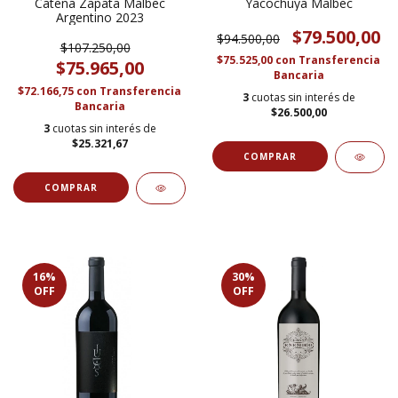
Catena Zapata Malbec
Yacochuya Malbec
Argentino 2023
$79.500,00
$94.500,00
$107.250,00
$75.525,00
con
Transferencia
$75.965,00
Bancaria
$72.166,75
con
Transferencia
3
cuotas sin interés de
Bancaria
$26.500,00
3
cuotas sin interés de
$25.321,67
16
%
30
%
OFF
OFF