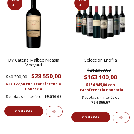
29
%
23
%
OFF
OFF
DV Catena Malbec Nicasia
Seleccion Enofila
Vineyard
$212.000,00
$28.550,00
$163.100,00
$40.300,00
$27.122,50
con
Transferencia
$154.945,00
con
Bancaria
Transferencia Bancaria
3
cuotas sin interés de
$9.516,67
3
cuotas sin interés de
$54.366,67