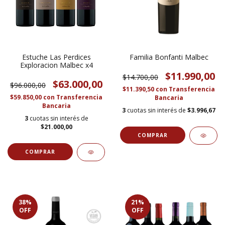
Estuche Las Perdices
Familia Bonfanti Malbec
Exploracion Malbec x4
$11.990,00
$14.700,00
$63.000,00
$96.000,00
$11.390,50
con
Transferencia
$59.850,00
con
Transferencia
Bancaria
Bancaria
3
cuotas sin interés de
$3.996,67
3
cuotas sin interés de
$21.000,00
38
%
21
%
OFF
OFF