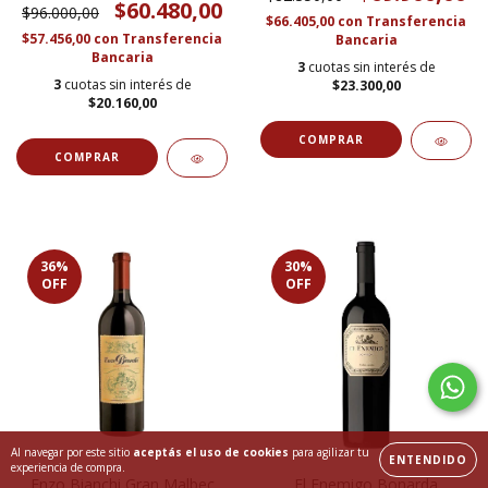
$60.480,00
$96.000,00
$66.405,00
con
Transferencia
$57.456,00
con
Transferencia
Bancaria
Bancaria
3
cuotas sin interés de
3
cuotas sin interés de
$23.300,00
$20.160,00
36
%
30
%
OFF
OFF
Al navegar por este sitio
aceptás el uso de cookies
para agilizar tu
ENTENDIDO
experiencia de compra.
Enzo Bianchi Gran Malbec
El Enemigo Bonarda