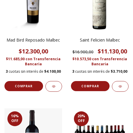
Mad Bird Reposado Malbec
Saint Felicien Malbec
$12.300,00
$11.130,00
$16.900,00
$11.685,00
con
Transferencia
$10.573,50
con
Transferencia
Bancaria
Bancaria
3
cuotas sin interés de
$4.100,00
3
cuotas sin interés de
$3.710,00
16
%
20
%
OFF
OFF