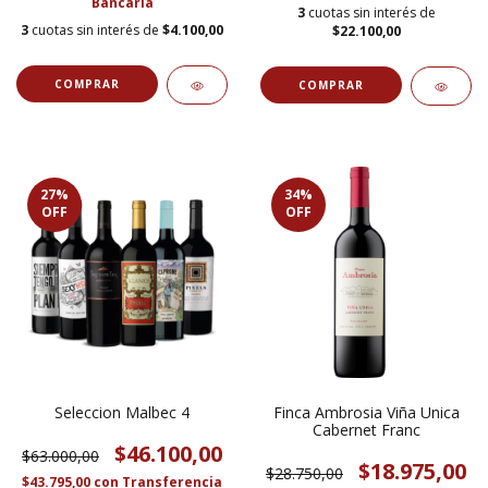
Bancaria
3
cuotas sin interés de
3
cuotas sin interés de
$4.100,00
$22.100,00
27
%
34
%
OFF
OFF
Seleccion Malbec 4
Finca Ambrosia Viña Unica
Cabernet Franc
$46.100,00
$63.000,00
$18.975,00
$28.750,00
$43.795,00
con
Transferencia