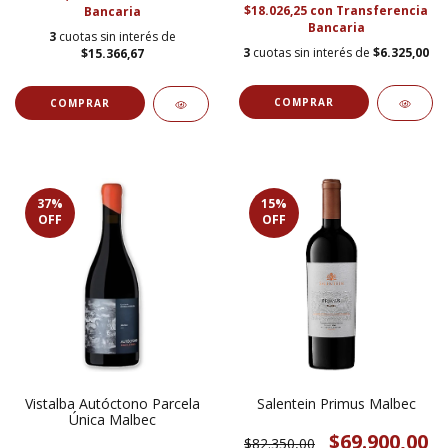
$18.026,25
con
Transferencia
Bancaria
Bancaria
3
cuotas sin interés de
3
cuotas sin interés de
$6.325,00
$15.366,67
37
%
15
%
OFF
OFF
Vistalba Autóctono Parcela
Salentein Primus Malbec
Única Malbec
$69.900,00
$82.350,00