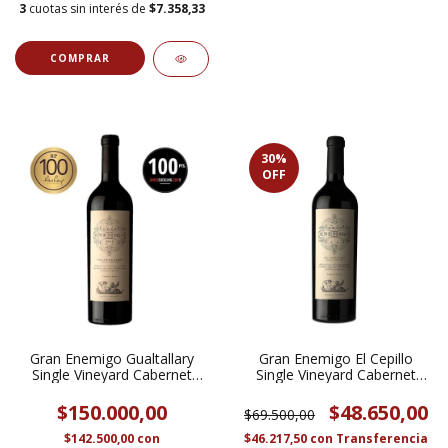
3
cuotas sin interés de
$7.358,33
30
%
OFF
Gran Enemigo Gualtallary
Gran Enemigo El Cepillo
Single Vineyard Cabernet
Single Vineyard Cabernet
Franc 2019 - 100 Puntos
Franc
Robert Parker
$150.000,00
$48.650,00
$69.500,00
$142.500,00
con
$46.217,50
con
Transferencia