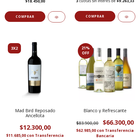
3
cuotas sin interés de
$9.263,33
$18.450,00
21
%
3X2
OFF
Mad Bird Reposado
Blanco y Refrescante
Ancellota
$66.300,00
$83.900,00
$12.300,00
$62.985,00
con
Transferencia
$11.685,00
con
Transferencia
Bancaria