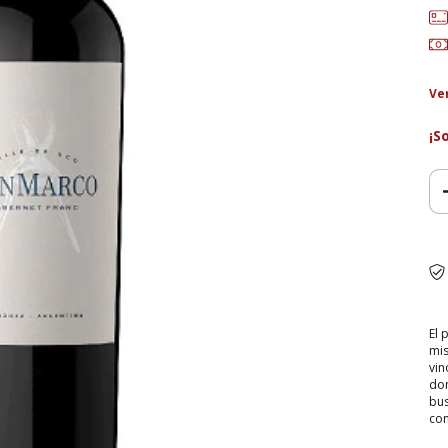
Ve
¡S
El 
mis
vin
don
bus
con