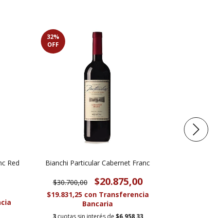
32
%
OFF
nc Red
Bianchi Particular Cabernet Franc
Gran Enemig
$20.875,00
$30.700,00
$
$19.831,25
con
Transferencia
cia
$72.675,0
Bancaria
3
cuotas sin interés de
$6.958,33