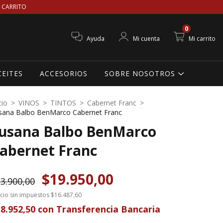
 CARRITO
0
Ayuda
Mi cuenta
Mi carrito
CEITES
ACCESORIOS
SOBRE NOSOTROS
cio
>
VINOS
>
TINTOS
>
Cabernet Franc
>
sana Balbo BenMarco Cabernet Franc
usana Balbo BenMarco
abernet Franc
$19.950,00
3.900,00
cio sin impuestos
$16.487,60
8.952,50
con
Transferencia Bancaria