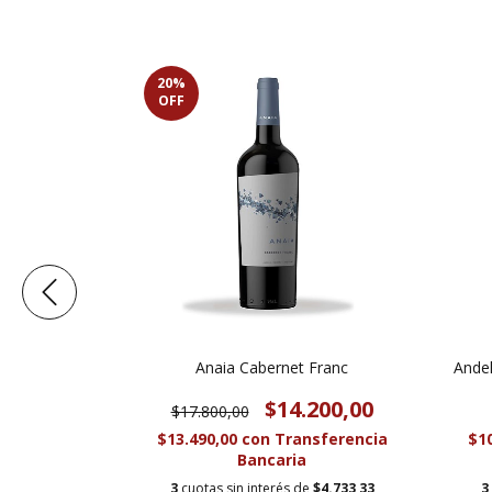
20
%
OFF
et Franc
Anaia Cabernet Franc
Andel
85,00
$14.200,00
$17.800,00
sferencia
$13.490,00
con
Transferencia
$1
Bancaria
e
$2.461,67
3
cuotas sin interés de
$4.733,33
3