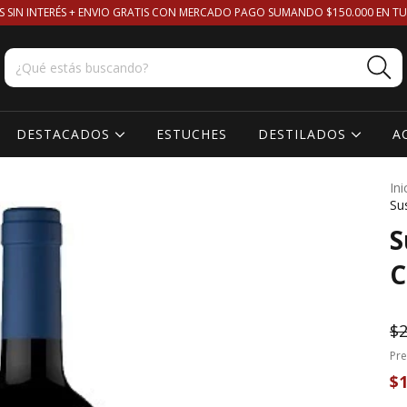
S SIN INTERÉS + ENVIO GRATIS CON MERCADO PAGO SUMANDO $150.000 EN TU
DESTACADOS
ESTUCHES
DESTILADOS
A
Ini
Su
S
C
$2
Pre
$1