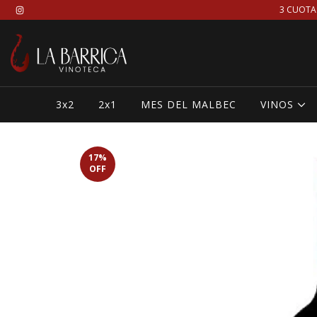
3 CUOTA
3x2
2x1
MES DEL MALBEC
VINOS
17
%
OFF