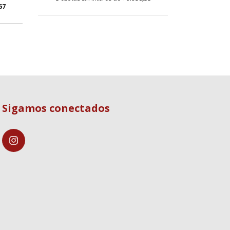
67
3
cuotas s
Sigamos conectados