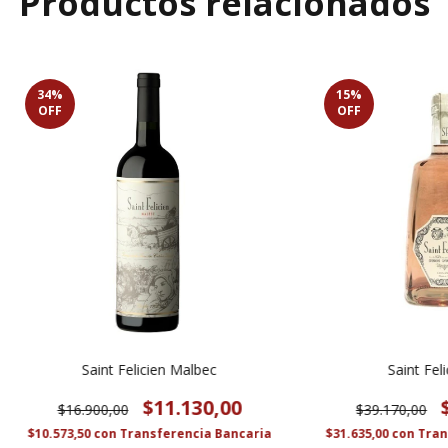
Productos relacionados
34
%
15
%
OFF
OFF
Saint Felicien Malbec
Saint Fel
$11.130,00
$16.900,00
$39.170,00
$10.573,50
con
Transferencia Bancaria
$31.635,00
con
Tran